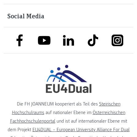
Social Media
link to facebook
link to tiktok
link to
link to linkedin
link to youtube
Die FH JOANNEUM kooperiert als Teil des
Steirischen
Hochschulraums
auf nationaler Ebene im
Österreichischen
Fachhochschulenportal
und ist auf internationaler Ebene mit
dem Projekt
EU4DUAL – European University Alliance For Dual