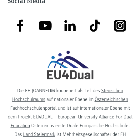
Social Media
link to facebook
link to tiktok
link to
link to linkedin
link to youtube
Die FH JOANNEUM kooperiert als Teil des
Steirischen
Hochschulraums
auf nationaler Ebene im
Österreichischen
Fachhochschulenportal
und ist auf internationaler Ebene mit
dem Projekt
EU4DUAL – European University Alliance For Dual
Education
Österreichs erste Duale Europäische Hochschule.
Das
Land Steiermark
ist Mehrheitsgesellschafter der FH