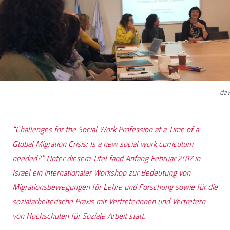
dav
“Challenges for the Social Work Profession at a Time of a
Global Migration Crisis: Is a new social work curriculum
needed?” Unter diesem Titel fand Anfang Februar 2017 in
Israel ein internationaler Workshop zur Bedeutung von
Migrationsbewegungen für Lehre und Forschung sowie für die
sozialarbeiterische Praxis mit Vertreterinnen und Vertretern
von Hochschulen für Soziale Arbeit statt.