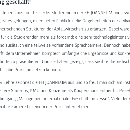
g geschafft!
stehend aus fünf bis sechs Studierenden der FH JOANNEUM und jeweil
 ist es gelungen, einen tiefen Einblick in die Gegebenheiten der afrik
rherrschenden Strukturen der Abfallwirtschaft zu erlangen. Dabei ware
r die Studierenden mehr als fordernd: eine sehr technologieintensi
nd zusätzlich eine teilweise vorhandene Sprachbarriere. Dennoch habe
fft, dem Unternehmen Komptech umfangreiche Ergebnisse und konkre
itte zu präsentieren. Und sie haben gezeigt, dass sie ihre theoretisch
ch in die Praxis umsetzen können.
er Lehre zeichnet die FH JOANNEUM aus und so freut man sich am Insti
ere Start-ups, KMU und Konzerne als Kooperationspartner für Proje
iengang „Management internationaler Geschäftsprozesse“. Viele der
 ihre Karriere bei einem der Praxisunternehmen.