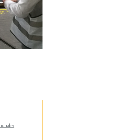
Projektpräsentation bei Komptech.
ionaler