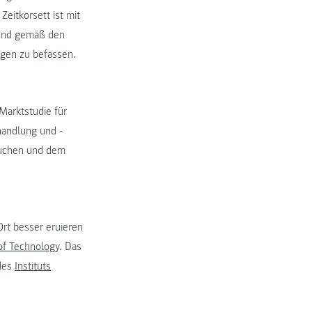
eitkorsett ist mit
v und gemäß den
gen zu befassen.
Marktstudie für
handlung und -
rsuchen und dem
rt besser eruieren
 of Technology
. Das
 des
Instituts