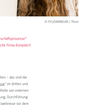
© FH JOANNEUM / Thum
eschäftsprozesse“
ische Firma Komptech
len – das sind die
sse
“ im dritten und
 Rolle von externen
nung, Durchführung
 Ergebnisse vor dem