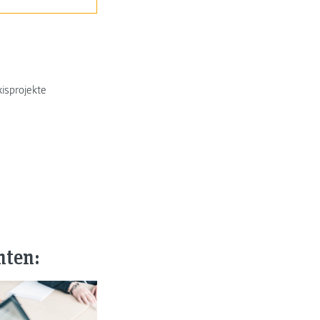
xisprojekte
nten: