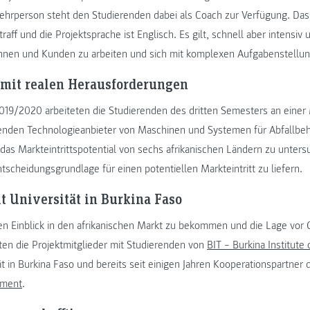
hrperson steht den Studierenden dabei als Coach zur Verfügung. Das Z
aff und die Projektsprache ist Englisch. Es gilt, schnell aber intensi
nen und Kunden zu arbeiten und sich mit komplexen Aufgabenstellun
 mit realen Herausforderungen
19/2020 arbeiteten die Studierenden des dritten Semesters an einer 
enden Technologieanbieter von Maschinen und Systemen für Abfallbe
t das Markteintrittspotential von sechs afrikanischen Ländern zu unte
scheidungsgrundlage für einen potentiellen Markteintritt zu liefern.
t Universität in Burkina Faso
 Einblick in den afrikanischen Markt zu bekommen und die Lage vor O
ten die Projektmitglieder mit Studierenden von
BIT – Burkina Institute
tät in Burkina Faso und bereits seit einigen Jahren Kooperationspartner
ement
.