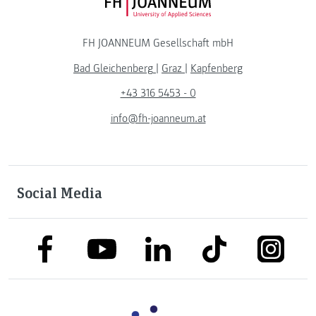
FH JOANNEUM Logo
FH JOANNEUM Gesellschaft mbH
Bad Gleichenberg
|
Graz
|
Kapfenberg
+43 316 5453 - 0
info@fh-joanneum.at
Social Media
link to facebook
link to tiktok
link to
link to linkedin
link to youtube