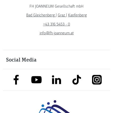
FH JOANNEUM Gesellschaft mbH
Bad Gleichenberg
|
Graz
|
Kapfenberg
+43 316 5453 - 0
info@fh-joanneum.at
Social Media
link to facebook
link to tiktok
link to
link to linkedin
link to youtube