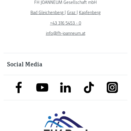
FH JOANNEUM Gesellschaft mbH
Bad Gleichenberg
|
Graz
|
Kapfenberg
+43 316 5453 - 0
info@fh-joanneum.at
Social Media
link to facebook
link to tiktok
link to
link to linkedin
link to youtube