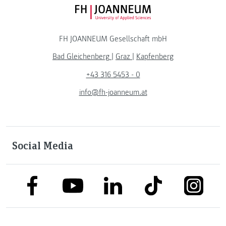
FH JOANNEUM Logo
FH JOANNEUM Gesellschaft mbH
Bad Gleichenberg
|
Graz
|
Kapfenberg
+43 316 5453 - 0
info@fh-joanneum.at
Social Media
link to facebook
link to tiktok
link to
link to linkedin
link to youtube