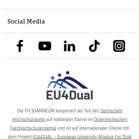
Social Media
link to facebook
link to tiktok
link to
link to linkedin
link to youtube
Die FH JOANNEUM kooperiert als Teil des
Steirischen
Hochschulraums
auf nationaler Ebene im
Österreichischen
Fachhochschulenportal
und ist auf internationaler Ebene mit
dem Projekt
EU4DUAL – European University Alliance For Dual