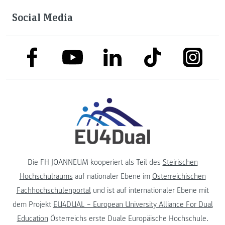
Social Media
link to facebook
link to tiktok
link to
link to linkedin
link to youtube
Die FH JOANNEUM kooperiert als Teil des
Steirischen
Hochschulraums
auf nationaler Ebene im
Österreichischen
Fachhochschulenportal
und ist auf internationaler Ebene mit
dem Projekt
EU4DUAL – European University Alliance For Dual
Education
Österreichs erste Duale Europäische Hochschule.