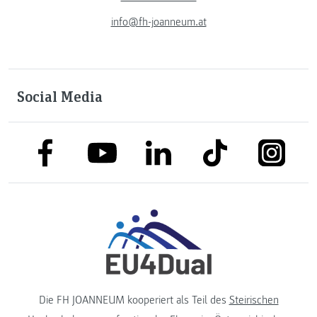
info@fh-joanneum.at
Social Media
link to facebook
link to tiktok
link to
link to linkedin
link to youtube
Die FH JOANNEUM kooperiert als Teil des
Steirischen