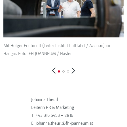
Mit Holger Friehmelt (Leiter Institut Luftfahrt / Aviation) im
F
Hangar. Foto: FH JOANNEUM / Hasler
Johanna Theurl
Leiterin PR & Marketing
T: +43 316 5453 – 8816
E:
johanna.theurl@fh-joanneum.at