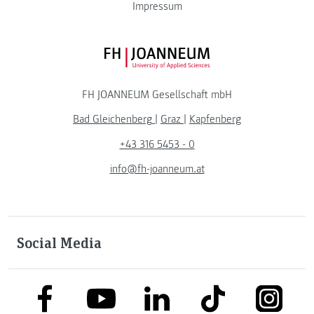
Impressum
FH JOANNEUM Logo
FH JOANNEUM Gesellschaft mbH
Bad Gleichenberg
|
Graz
|
Kapfenberg
+43 316 5453 - 0
info@fh-joanneum.at
Social Media
link to facebook
link to tiktok
link to
link to linkedin
link to youtube