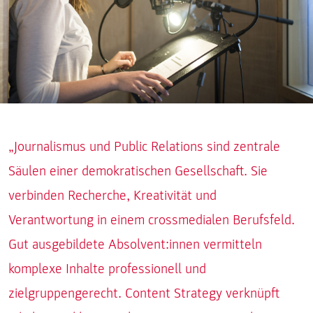
„Journalismus und Public Relations sind zentrale
Säulen einer demokratischen Gesellschaft. Sie
verbinden Recherche, Kreativität und
Verantwortung in einem crossmedialen Berufsfeld.
Gut ausgebildete Absolvent:innen vermitteln
komplexe Inhalte professionell und
zielgruppengerecht. Content Strategy verknüpft