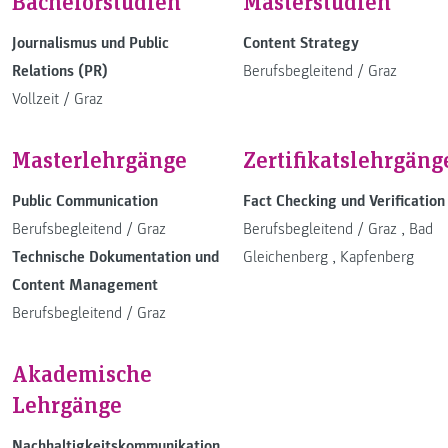
Bachelorstudien
Masterstudien
Journalismus und Public
Content Strategy
Relations (PR)
Berufsbegleitend
/
Graz
Vollzeit
/
Graz
Masterlehrgänge
Zertifikatslehrgäng
Public Communication
Fact Checking und Verification
Berufsbegleitend
/
Graz
Berufsbegleitend
/
Graz
,
Bad
Technische Dokumentation und
Gleichenberg
,
Kapfenberg
Content Management
Berufsbegleitend
/
Graz
Akademische
Lehrgänge
Nachhaltigkeitskommunikation