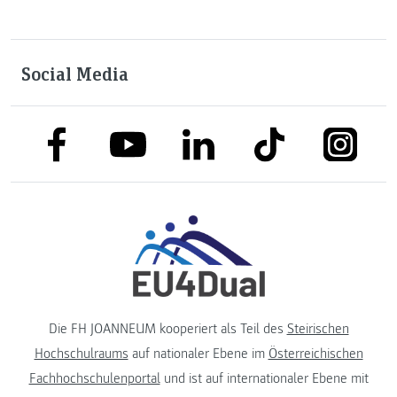
Social Media
link to facebook
link to tiktok
link to
link to linkedin
link to youtube
Die FH JOANNEUM kooperiert als Teil des
Steirischen
Hochschulraums
auf nationaler Ebene im
Österreichischen
Fachhochschulenportal
und ist auf internationaler Ebene mit