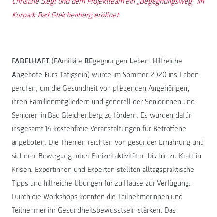
Christine Siegl und dem Projektteam ein „Begegnungsweg“ im
Kurpark Bad Gleichenberg eröffnet.
FABELHAFT
(
FA
miliäre
BE
gegnungen
L
eben,
H
ilfreiche
A
ngebote
F
ürs
T
ätigsein) wurde im Sommer 2020 ins Leben
gerufen, um die Gesundheit von pflegenden Angehörigen,
ihren Familienmitgliedern und generell der Seniorinnen und
Senioren in Bad Gleichenberg zu fördern. Es wurden dafür
insgesamt 14 kostenfreie Veranstaltungen für Betroffene
angeboten. Die Themen reichten von gesunder Ernährung und
sicherer Bewegung, über Freizeitaktivitäten bis hin zu Kraft in
Krisen. Expertinnen und Experten stellten alltagspraktische
Tipps und hilfreiche Übungen für zu Hause zur Verfügung.
Durch die Workshops konnten die Teilnehmerinnen und
Teilnehmer ihr Gesundheitsbewusstsein stärken. Das