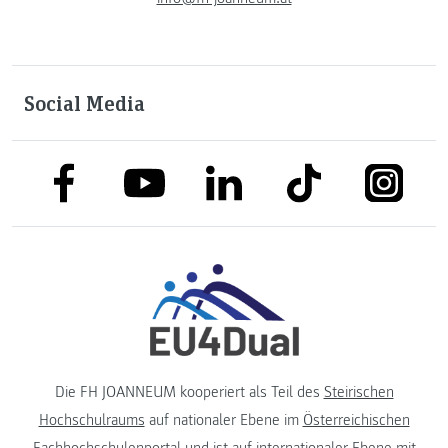
Social Media
link to facebook
link to tiktok
link to
link to linkedin
link to youtube
Die FH JOANNEUM kooperiert als Teil des
Steirischen
Hochschulraums
auf nationaler Ebene im
Österreichischen
Fachhochschulenportal
und ist auf internationaler Ebene mit