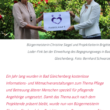
Bürgermeisterin Christine Siegel und Projektleiterin Brigitte
Loder-Fink bei der Einweihung des Begegnungswegs in Bad
Gleichenberg. Foto: Bernhard Schwarze
Ein Jahr lang wurden in Bad Gleichenberg kostenlose
Informations- und Mitmachveranstaltungen zum Thema Pflege
und Betreuung älterer Menschen speziell für pflegende
Angehörige umgesetzt. Damit das Thema auch nach dem
Projektende präsent bleibt, wurde nun von Bürgermeisterin