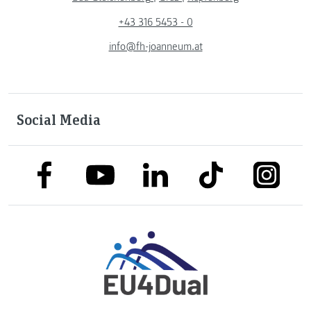
+43 316 5453 - 0
info@fh-joanneum.at
Social Media
link to facebook
link to tiktok
link to
link to linkedin
link to youtube