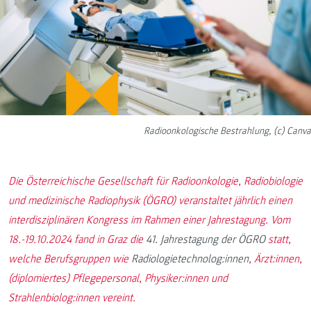
Radioonkologische Bestrahlung, (c) Canva
Die Österreichische Gesellschaft für Radioonkologie, Radiobiologie
und medizinische Radiophysik (ÖGRO) veranstaltet jährlich einen
interdisziplinären Kongress im Rahmen einer Jahrestagung. Vom
18.-19.10.2024 fand in Graz die
41. Jahrestagung der ÖGRO
statt,
welche Berufsgruppen wie
Radiologietechnolog:innen
, Ärzt:innen,
(diplomiertes) Pflegepersonal, Physiker:innen und
Strahlenbiolog:innen vereint.