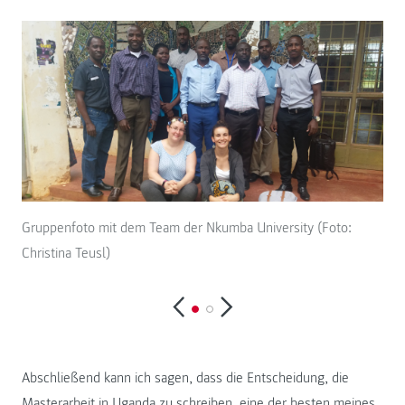
Gruppenfoto mit dem Team der Nkumba University (Foto:
Abs
Christina Teusl)
Chr
Abschließend kann ich sagen, dass die Entscheidung, die
Masterarbeit in Uganda zu schreiben, eine der besten meines