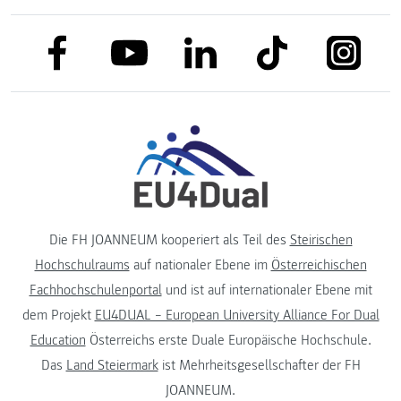
link to facebook
link to tiktok
link to
link to linkedin
link to youtube
Die FH JOANNEUM kooperiert als Teil des
Steirischen
Hochschulraums
auf nationaler Ebene im
Österreichischen
Fachhochschulenportal
und ist auf internationaler Ebene mit
dem Projekt
EU4DUAL – European University Alliance For Dual
Education
Österreichs erste Duale Europäische Hochschule.
Das
Land Steiermark
ist Mehrheitsgesellschafter der FH
JOANNEUM.