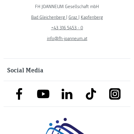
FH JOANNEUM Gesellschaft mbH
Bad Gleichenberg
|
Graz
|
Kapfenberg
+43 316 5453 - 0
info@fh-joanneum.at
Social Media
link to facebook
link to tiktok
link to
link to linkedin
link to youtube