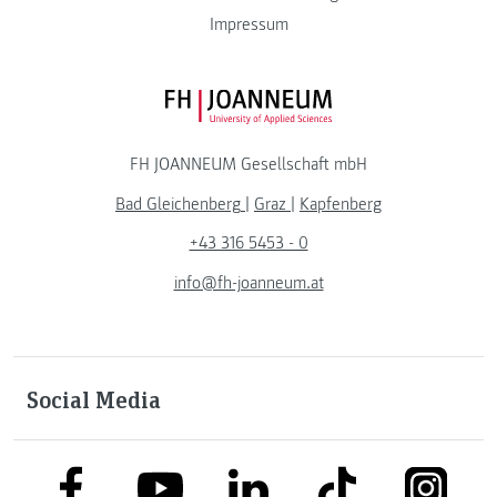
Impressum
FH JOANNEUM Logo
FH JOANNEUM Gesellschaft mbH
Bad Gleichenberg
|
Graz
|
Kapfenberg
+43 316 5453 - 0
info@fh-joanneum.at
Social Media
link to facebook
link to tiktok
link to
link to linkedin
link to youtube