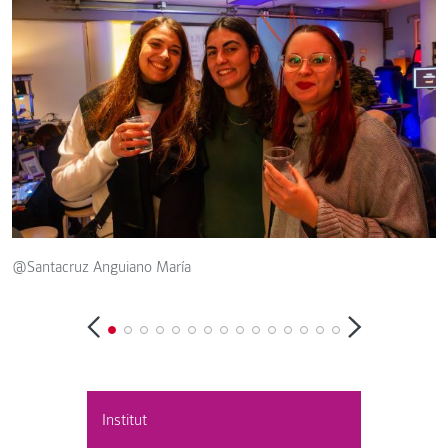
@Santacruz Anguiano María
@
Institut