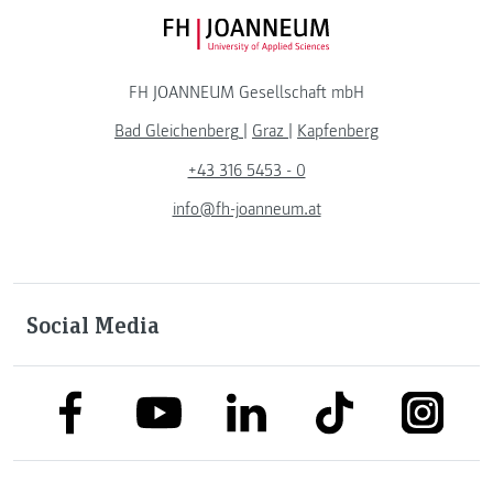
FH JOANNEUM Logo
FH JOANNEUM Gesellschaft mbH
Bad Gleichenberg
|
Graz
|
Kapfenberg
+43 316 5453 - 0
info@fh-joanneum.at
Social Media
link to facebook
link to tiktok
link to
link to linkedin
link to youtube