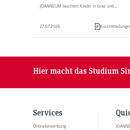
JOANNEUM tauchten Kinder in Graz und
Kapfenberg in die Welt des Programmierens ein.
...
27.07.2026
Kurzmitteilunge
Hier macht das Studium Si
Services
Qui
Onlinebewerbung
JOANNE