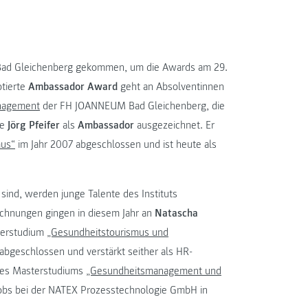
ch Bad Gleichenberg gekommen, um die Awards am 29.
otierte
Ambassador Award
geht an Absolventinnen
anagement
der FH JOANNEUM Bad Gleichenberg, die
de
Jörg Pfeifer
als
Ambassador
ausgezeichnet. Er
mus“
im Jahr 2007 abgeschlossen und ist heute als
t sind, werden junge Talente des Instituts
chnungen gingen in diesem Jahr an
Natascha
terstudium
„Gesundheitstourismus und
geschlossen und verstärkt seither als HR-
 des Masterstudiums
„Gesundheitsmanagement und
Jobs bei der NATEX Prozesstechnologie GmbH in