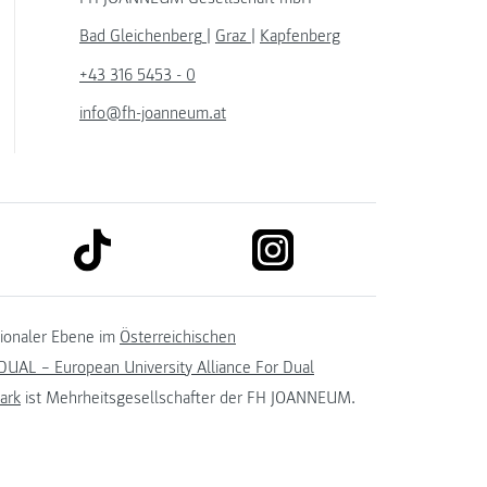
Bad Gleichenberg
|
Graz
|
Kapfenberg
+43 316 5453 - 0
info@fh-joanneum.at
link to tiktok
link to instagram
kedin
tionaler Ebene im
Österreichischen
UAL – European University Alliance For Dual
ark
ist Mehrheitsgesellschafter der FH JOANNEUM.