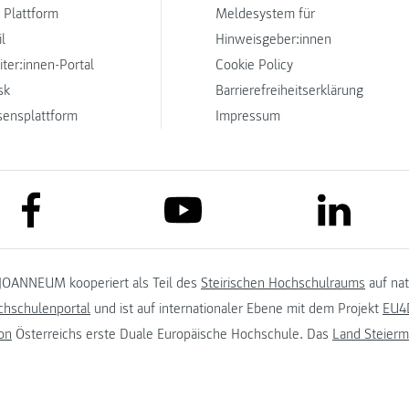
 Plattform
Meldesystem für
l
Hinweisgeber:innen
iter:innen-Portal
Cookie Policy
sk
Barrierefreiheitserklärung
sensplattform
Impressum
link to facebook
link to lin
link to youtube
JOANNEUM kooperiert als Teil des
Steirischen Hochschulraums
auf na
chschulenportal
und ist auf internationaler Ebene mit dem Projekt
EU4D
on
Österreichs erste Duale Europäische Hochschule. Das
Land Steierm