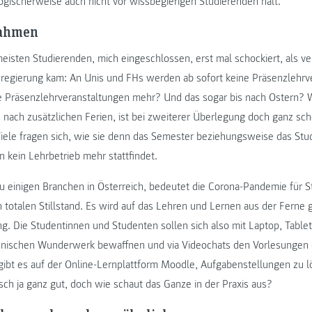
ogischerweise auch nicht vor wissbegierigen Studierenden halt.
ahmen
meisten Studierenden, mich eingeschlossen, erst mal schockiert, als 
regierung kam: An Unis und FHs werden ab sofort keine Präsenzlehr
e Präsenzlehrveranstaltungen mehr? Und das sogar bis nach Ostern? 
ch nach zusätzlichen Ferien, ist bei zweiterer Überlegung doch ganz sc
iele fragen sich, wie sie denn das Semester beziehungsweise das Stud
 kein Lehrbetrieb mehr stattfindet.
 einigen Branchen in Österreich, bedeutet die Corona-Pandemie für 
n totalen Stillstand. Es wird auf das Lehren und Lernen aus der Ferne 
g. Die Studentinnen und Studenten sollen sich also mit Laptop, Table
hnischen Wunderwerk bewaffnen und via Videochats den Vorlesungen
 gibt es auf der Online-Lernplattform Moodle, Aufgabenstellungen zu 
isch ja ganz gut, doch wie schaut das Ganze in der Praxis aus?