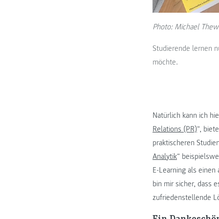
Photo: Michael Thew
Studierende lernen n
möchte.
Natürlich kann ich h
Relations (PR)
“, biet
praktischeren Studie
Analytik
“ beispielsw
E-Learning als einen 
bin mir sicher, dass 
zufriedenstellende L
Ein Dankeschön