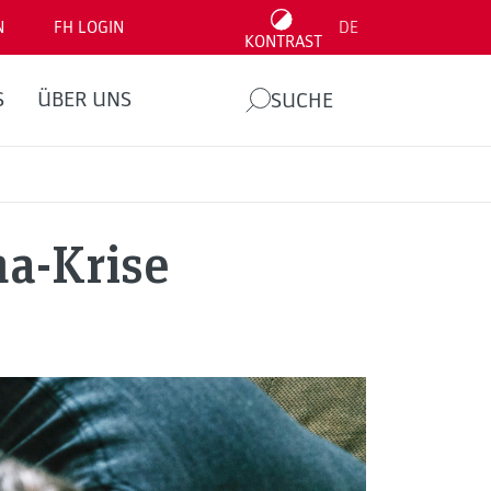
N
FH LOGIN
DE
KONTRAST
S
ÜBER UNS
SUCHE
na-Krise