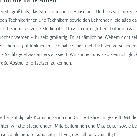
bereits großteils, das Studieren von zu Hause aus. Und das verdanken w
enden Technikerinnen und Technikern sowie den Lehrenden, die alles d
er- beziehungsweise Studienabschluss zu ermöglichen. Dafür muss a
chen werden – ihr seid großartig! Es ist nämlich bei Weitem nicht sel
eles schon so gut funktioniert. Ich habe schon mehrfach von verschiede
die Sachlage etwas anders aussieht. Wir können uns also ziemlich glüc
roße Abstriche fortsetzen zu können.
hat auf digitale Kommunikation und Online-Lehre umgestellt. Mit d
hten wir alle Studierenden, Mitarbeiterinnen und Mitarbeiter sowie L
use zu bleiben. Gesundheit geht vor, deshalb #stayhealthy!