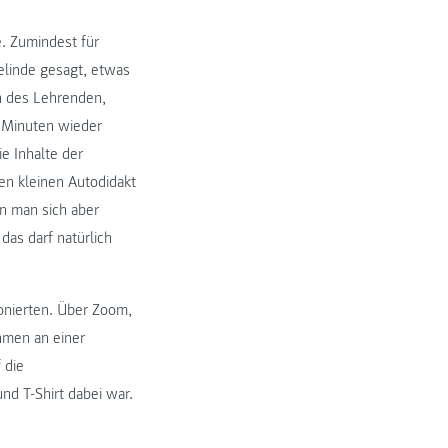
e. Zumindest für
elinde gesagt, etwas
ch des Lehrenden,
g Minuten wieder
e Inhalte der
en kleinen Autodidakt
nn man sich aber
das darf natürlich
onierten. Über Zoom,
ahmen an einer
 die
nd T-Shirt dabei war.