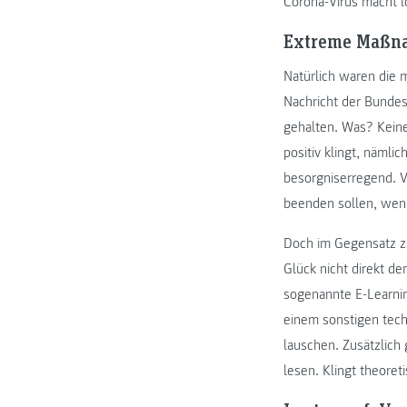
Corona-Virus macht l
Extreme Maßn
Natürlich waren die 
Nachricht der Bundes
gehalten. Was? Kein
positiv klingt, nämli
besorgniserregend. V
beenden sollen, wenn
Doch im Gegensatz zu
Glück nicht direkt de
sogenannte E-Learnin
einem sonstigen tec
lauschen. Zusätzlich
lesen. Klingt theoret