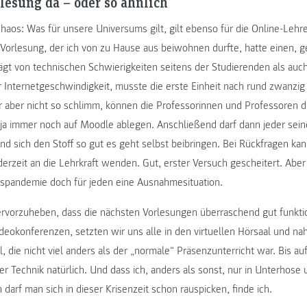
rlesung da – oder so ähnlich
aos: Was für unsere Universums gilt, gilt ebenso für die Online-Lehr
 Vorlesung, der ich von zu Hause aus beiwohnen durfte, hatte einen, g
rägt von technischen Schwierigkeiten seitens der Studierenden als au
 Internetgeschwindigkeit, musste die erste Einheit nach rund zwanzi
aber nicht so schlimm, können die Professorinnen und Professoren di
ja immer noch auf Moodle ablegen. Anschließend darf dann jeder sein
und sich den Stoff so gut es geht selbst beibringen. Bei Rückfragen ka
derzeit an die Lehrkraft wenden. Gut, erster Versuch gescheitert. Aber 
iruspandemie doch für jeden eine Ausnahmesituation.
hervorzuheben, dass die nächsten Vorlesungen überraschend gut funkti
ideokonferenzen, setzten wir uns alle in den virtuellen Hörsaal und n
l, die nicht viel anders als der „normale“ Präsenzunterricht war. Bis auf
 Technik natürlich. Und dass ich, anders als sonst, nur in Unterhose u
 darf man sich in dieser Krisenzeit schon rauspicken, finde ich.