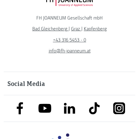
FH JOANNEUM Logo
FH JOANNEUM Gesellschaft mbH
Bad Gleichenberg
|
Graz
|
Kapfenberg
+43 316 5453 - 0
info@fh-joanneum.at
Social Media
link to facebook
link to tiktok
link to
link to linkedin
link to youtube