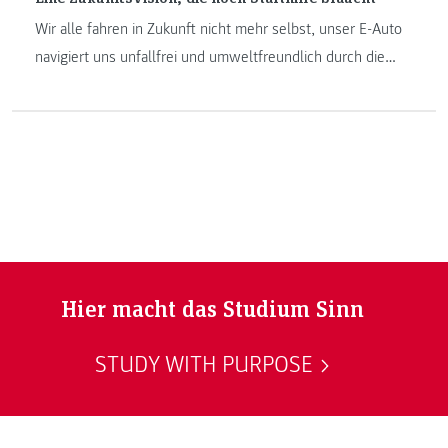
Wir alle fahren in Zukunft nicht mehr selbst, unser E-Auto
navigiert uns unfallfrei und umweltfreundlich durch die
Straßen. Wird es wirklich so passieren? Kurt Steiner, Leiter
des Instituts Fahrzeugtechnik / Automotive Engineering,
setzt sich mit dieser Frage auseinander.
Hier macht das Studium Sinn
STUDY WITH PURPOSE