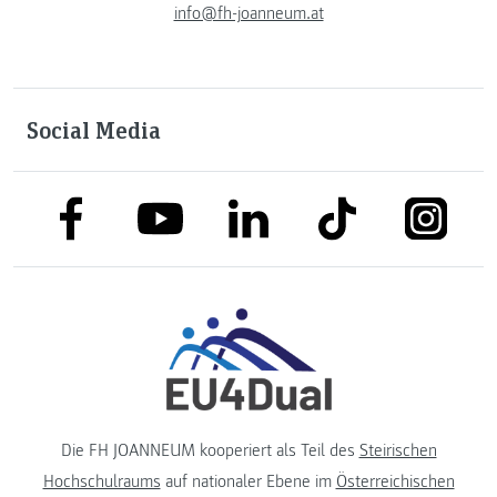
info@fh-joanneum.at
Social Media
link to facebook
link to tiktok
link to
link to linkedin
link to youtube
Die FH JOANNEUM kooperiert als Teil des
Steirischen
Hochschulraums
auf nationaler Ebene im
Österreichischen