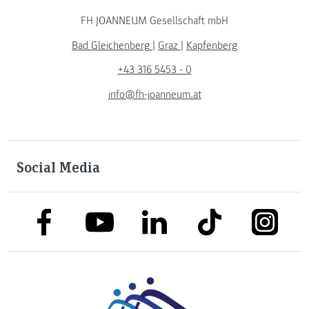
FH JOANNEUM Gesellschaft mbH
Bad Gleichenberg
|
Graz
|
Kapfenberg
+43 316 5453 - 0
info@fh-joanneum.at
Social Media
link to facebook
link to tiktok
link to
link to linkedin
link to youtube