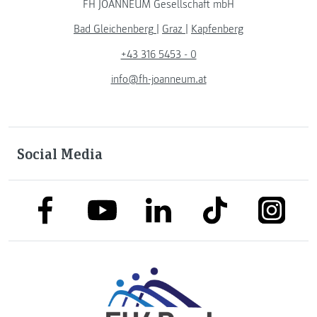
FH JOANNEUM Gesellschaft mbH
Bad Gleichenberg
|
Graz
|
Kapfenberg
+43 316 5453 - 0
info@fh-joanneum.at
Social Media
link to facebook
link to tiktok
link to
link to linkedin
link to youtube