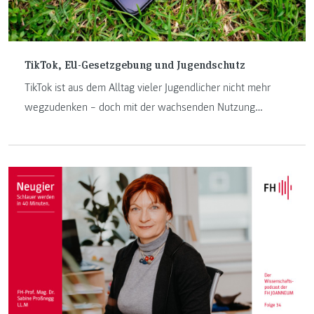
TikTok, EU-Gesetzgebung und Jugendschutz
TikTok ist aus dem Alltag vieler Jugendlicher nicht mehr
wegzudenken – doch mit der wachsenden Nutzung
steigen auch die Risiken. Die EU versucht mit Gesetzen wie
dem Digital Services Act und der AVMD-Richtlinie, Kinder
und Jugendliche besser zu schützen. Christina Danner,
IRM-Studierende an der FH JOANNEUM, analysiert, wie
wirksam diese Regelungen sind – und wo TikTok in der
Praxis deutliche Schwächen zeigt.