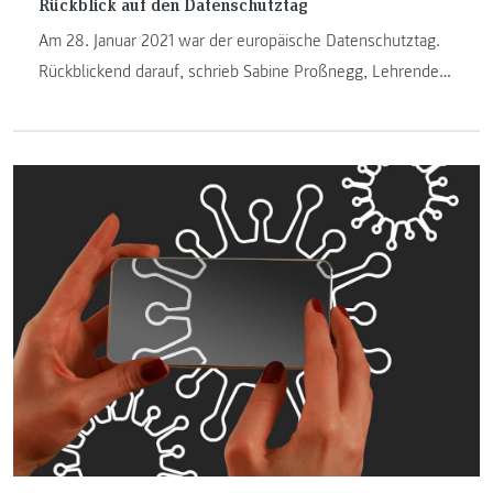
Rückblick auf den Datenschutztag
Am 28. Januar 2021 war der europäische Datenschutztag.
Rückblickend darauf, schrieb Sabine Proßnegg, Lehrende
am Institut "Internet-Technologien & -Anwendungen" einen
Blogbeitrag mit dem Thema "Die Post bringt allen was ... ".