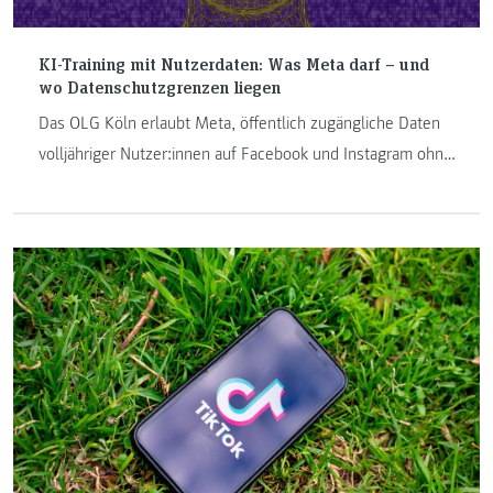
KI-Training mit Nutzerdaten: Was Meta darf – und
wo Datenschutzgrenzen liegen
Das OLG Köln erlaubt Meta, öffentlich zugängliche Daten
volljähriger Nutzer:innen auf Facebook und Instagram ohne
ausdrückliche Einwilligung für das Training von KI-Modellen
zu verwenden. Grundlage ist ein berechtigtes Interesse
gemäß DSGVO. Die Entscheidung wirft
datenschutzrechtliche Fragen auf – etwa zum Umgang mit
sensiblen Daten Dritter, zur Löschungspflicht oder zum
Recht auf Vergessenwerden.