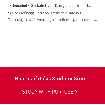
Datenschutz: Seekabel von Europa nach Amerika
Sabine Proßnegg, Lehrende am Institut „Internet-
Technologien & -Anwendungen“ stellt ein spannendes und
aktuelles Thema aus der Lehrveranstaltung
Datenschutzrecht des Masterstudiums „IT-Recht und
Management“ vor. Sie erzählt in ihrem Beitrag über das
Urteil des EuGH vom 16. Juli 2020, wobei sie sich
insbesondere auf den Aspekt des Seekabels fokussiert.
Hier macht das Studium Sinn
STUDY WITH PURPOSE