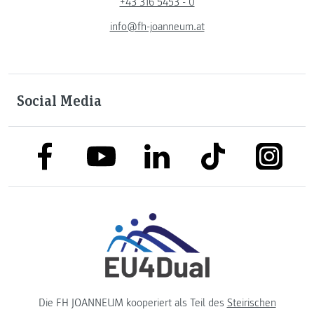
+43 316 5453 - 0
info@fh-joanneum.at
Social Media
link to facebook
link to tiktok
link to
link to linkedin
link to youtube
Die FH JOANNEUM kooperiert als Teil des
Steirischen