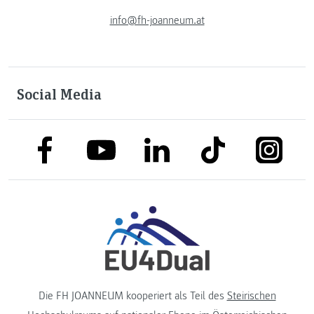
info@fh-joanneum.at
Social Media
link to facebook
link to tiktok
link to
link to linkedin
link to youtube
Die FH JOANNEUM kooperiert als Teil des
Steirischen