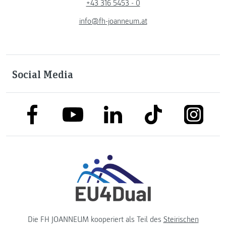
+43 316 5453 - 0
info@fh-joanneum.at
Social Media
link to facebook
link to tiktok
link to
link to linkedin
link to youtube
Die FH JOANNEUM kooperiert als Teil des
Steirischen