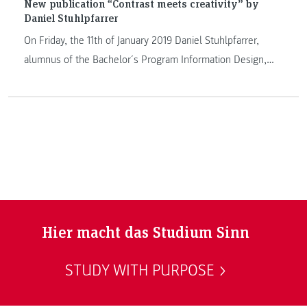
New publication “Contrast meets creativity” by
Daniel Stuhlpfarrer
On Friday, the 11th of January 2019 Daniel Stuhlpfarrer,
alumnus of the Bachelor´s Program Information Design,
presented his book “Constrast meets creativity meets word
meets waiting” consisting in two volumes in the
designforum Steiermark in Graz. The book is based on his
Bachelor’s thesis.
Hier macht das Studium Sinn
STUDY WITH PURPOSE