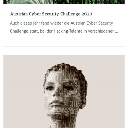
Austrian Cyber Security Challenge 2020
Auch dieses Jahr fand wieder die Austrian Cyber Security
Challenge statt, bei der Hacking-Talente in verschiedenen
Alterskategorien antraten. Wie bereits im letzten Jahr
konnten sich einige Studierende, Absolventinnen und
Absolventen sowie Lehrende den Weg ins Finales
erkämpfen. Im virtuellen Finale waren erneut
Teilnehmerinnen und Teilnehmer der FH JOANNEUM
siegreich.