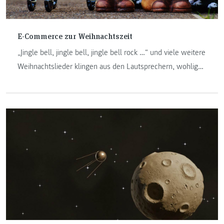
E-Commerce zur Weihnachtszeit
„Jingle bell, jingle bell, jingle bell rock …“ und viele weitere
Weihnachtslieder klingen aus den Lautsprechern, wohlig
warm temperiert zum Verweilen und endlich Zeit die
Weihnachtseinkäufe zu tätigen. Dieses Jahr vermutlich eher
von zu Hause aus mit Spotify Playlist und Onlineshopping
im Jogginganzug, wo es sonst doch sehr viele
Österreichinnen und Österreicher in die Einkaufszentren
ihrer Nähe zieht.