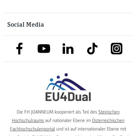
Social Media
link to facebook
link to tiktok
link to
link to linkedin
link to youtube
Die FH JOANNEUM kooperiert als Teil des
Steirischen
Hochschulraums
auf nationaler Ebene im
Österreichischen
Fachhochschulenportal
und ist auf internationaler Ebene mit