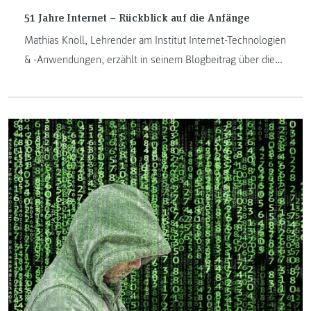
51 Jahre Internet – Rückblick auf die Anfänge
Mathias Knoll, Lehrender am Institut Internet-Technologien
& -Anwendungen, erzählt in seinem Blogbeitrag über die
Anfänge des Internets. Am 29. Oktober 2020 feierte das
Internet seinen 51. Geburtstag. Dabei konnte im Jahre 1969
niemand ahnen, dass ein experimentelles Netzwerk mit
gerade mal vier Rechnern zu diesem globalen Netzwerk
wurde, das mit seinen Diensten und Technologien
praktisch jeden Bereich des modernen Lebens beeinflusst.