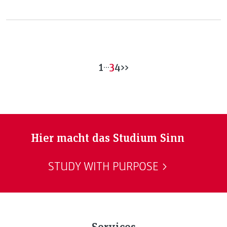
viele Möglichkeiten? Ich gebe Ihnen einen Überblick über
unser Bachelorstudium „Internettechnik“ und zeige die
Vorteile eines Vollzeitstudiums auf.
1
...
3
4
>>
Hier macht das Studium Sinn
STUDY WITH PURPOSE
Services