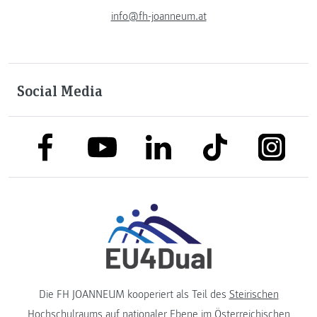
info@fh-joanneum.at
Social Media
link to facebook
link to tiktok
link to
link to linkedin
link to youtube
Die FH JOANNEUM kooperiert als Teil des
Steirischen
Hochschulraums
auf nationaler Ebene im
Österreichischen