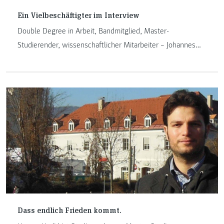
Ein Vielbeschäftigter im Interview
Double Degree in Arbeit, Bandmitglied, Master-
Studierender, wissenschaftlicher Mitarbeiter – Johannes
Dirnberger ist vielbeschäftigt: 2011 begann er
"Industriewirtschaft / Industrial Management" zu studieren,
mittlerweile beschäftigt er sich mit seiner Master-Arbeit.
"Nebenbei" singt und spielt er Gitarre bei "Das Getränk"
und eigentlich ist er hauptberuflich wissenschaftlicher
Mitarbeiter am Institut. Ich habe mich mit ihm getroffen
und ihm ein paar Fragen gestellt...
Dass endlich Frieden kommt.