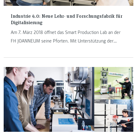
Industrie 4.0: Neue Lehr- und Forschungsfabrik für
Digitalisierung
Am 7. März 2018 öffnet das Smart Production Lab an der
FH JOANNEUM seine Pforten. Mit Unterstützung der
Stadtgemeinde Kapfenberg wird aus einer ehemaligen
Industriehalle eine der größten Lehr- und
Forschungsfabriken Österreichs für Industrie 4.0 und
Digitalisierung. Nutzbar nicht nur für namhafte
Industriepartner, Forscherinnen, Forscher und Studierende
sondern auch für die Öffentlichkeit: In einem integrierten
FabLab kann man der eigenen Erfindungsgabe freien Lauf
lassen.