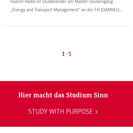
Hazem Hadid ist Studierender am Master-Studiengang
„Energy and Transport Management“ an der FH JOANNEUM
Kapfenberg. Er ist einer von vielen internationalen
Studierenden und doch unterscheidet er sich von den
meisten: Hazem Hadid ist vom Krieg aus Syrien geflohen
und seit September 2014 in Österreich.
1
...
5
Hier macht das Studium Sinn
STUDY WITH PURPOSE