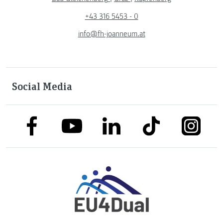
+43 316 5453 - 0
info@fh-joanneum.at
Social Media
link to facebook
link to tiktok
link to
link to linkedin
link to youtube