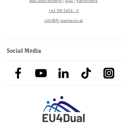
Bad Gleichenberg
|
Graz
|
Kapfenberg
+43 316 5453 - 0
info@fh-joanneum.at
Social Media
link to facebook
link to tiktok
link to
link to linkedin
link to youtube