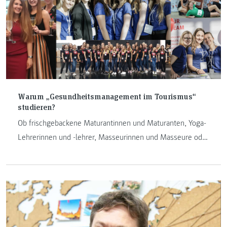
Warum „Gesundheitsmanagement im Tourismus“
studieren?
Ob frischgebackene Maturantinnen und Maturanten, Yoga-
Lehrerinnen und -lehrer, Masseurinnen und Masseure oder
Fußballtrainerinnen und Fußballtrainer, unsere Studierende
kommen aus unterschiedlichsten Fachrichtungen. Sie
kommen, um ihre Kenntnisse, Interessen oder
Leidenschaften auf eine wissenschaftliche Ebene zu heben
und mit dieser Basis ihre Karrierewege zu bestreiten.