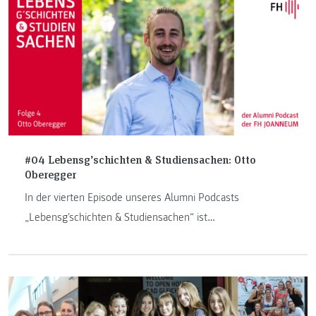
dem Bedürfnis kommen, ein Stück Elternsein leben zu
dürfen. Diese Handlungen schenken Nähe, ermöglichen
Berührung und schaffen einen würdevollen Rahmen für
den Abschied.
#04 Lebensg’schichten & Studiensachen: Otto
Oberegger
In der vierten Episode unseres Alumni Podcasts
„Lebensg'schichten & Studiensachen“ ist
"Gesundheitsmanagement im Tourismus"-Absolvent Otto
Oberegger zu Besuch.