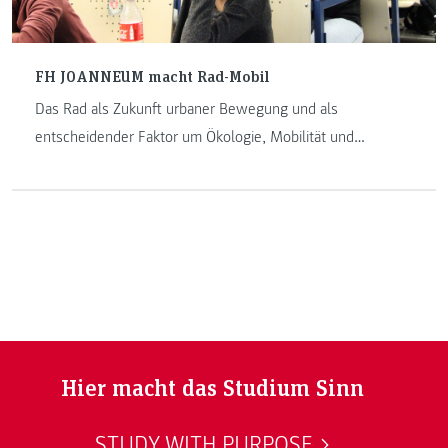
FH JOANNEUM macht Rad-Mobil
Das Rad als Zukunft urbaner Bewegung und als
entscheidender Faktor um Ökologie, Mobilität und
Ökonomie unter einem Hut zu bringen: Dafür setzen sich
die über hundert Studierenden des Bachelorstudienganges
„Journalismus und Public Relations (PR)“ im Rahmen der
Initiative des Landes Steiermark „GO! Radmobil“ ein.
Hier macht das Studium Sinn
STUDY WITH PURPOSE