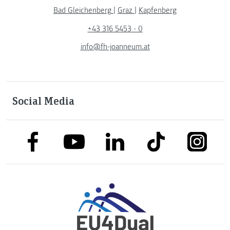
Bad Gleichenberg
|
Graz
|
Kapfenberg
+43 316 5453 - 0
info@fh-joanneum.at
Social Media
link to facebook
link to tiktok
link to
link to linkedin
link to youtube