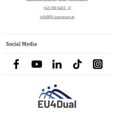
+43 316 5453 - 0
info@fh-joanneum.at
Social Media
link to facebook
link to tiktok
link to
link to linkedin
link to youtube