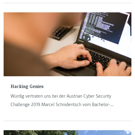
unser Bachelorstudium „Internettechnik“ und zeige die
Vorteile eines Vollzeitstudiums auf.
Hacking Genies
Würdig vertraten uns bei der Austrian Cyber Security
Challenge 2019 Marcel Schnideritsch vom Bachelor-
Studiengang „Software Design“, Markus Wolf
(Studierender) und Manuel Zametter (Absolvent) vom
Master-Studiengang „IT & Mobile Security“ sowie Klaus