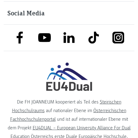
Social Media
link to facebook
link to tiktok
link to
link to linkedin
link to youtube
Die FH JOANNEUM kooperiert als Teil des
Steirischen
Hochschulraums
auf nationaler Ebene im
Österreichischen
Fachhochschulenportal
und ist auf internationaler Ebene mit
dem Projekt
EU4DUAL – European University Alliance For Dual
Education
Österreichs erste Duale Europäische Hochschule.