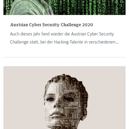
Austrian Cyber Security Challenge 2020
Auch dieses Jahr fand wieder die Austrian Cyber Security
Challenge statt, bei der Hacking-Talente in verschiedenen
Alterskategorien antraten. Wie bereits im letzten Jahr
konnten sich einige Studierende, Absolventinnen und
Absolventen sowie Lehrende den Weg ins Finales
erkämpfen. Im virtuellen Finale waren erneut
Teilnehmerinnen und Teilnehmer der FH JOANNEUM
siegreich.