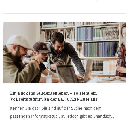
Anwendungen nichts Neues. Jedenfalls nicht für die
berufsbegleitenden Bachelor- und Masterstudierenden in
der Informatik. Wie sehen dies jedoch die Studierenden des
Vollzeitstudiums „Internettechnik“?
Ein Blick ins Studentenleben – so sieht ein
Vollzeitstudium an der FH JOANNEUM aus
Kennen Sie das? Sie sind auf der Suche nach dem
passenden Informatikstudium, jedoch gibt es unendlich
viele Möglichkeiten? Ich gebe Ihnen einen Überblick über