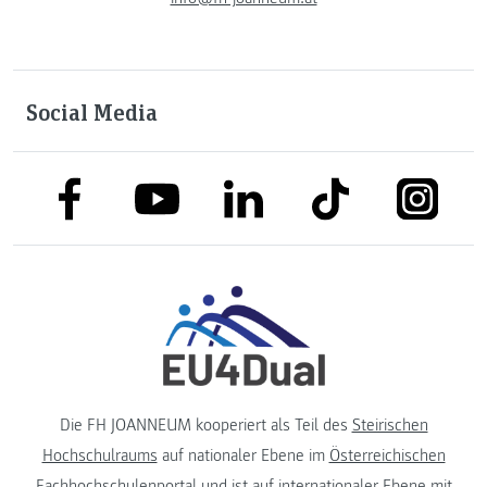
Social Media
link to facebook
link to tiktok
link to
link to linkedin
link to youtube
Die FH JOANNEUM kooperiert als Teil des
Steirischen
Hochschulraums
auf nationaler Ebene im
Österreichischen
Fachhochschulenportal
und ist auf internationaler Ebene mit