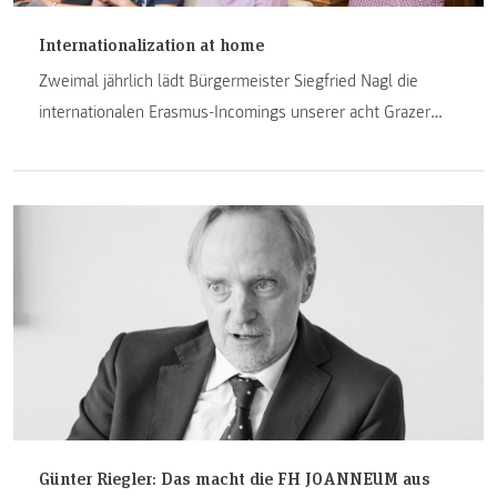
Internationalization at home
Zweimal jährlich lädt Bürgermeister Siegfried Nagl die
internationalen Erasmus-Incomings unserer acht Grazer
Hochschulen und Universitäten zu sich ins Rathaus ein. Die
FH JOANNEUM ist bei diesen Terminen immer ganz
besonders prominent vertreten, denn wir sind in Sachen
Incoming/Outgoing-Aktivitäten geradezu Musterschüler
unter den steirischen Hochschulen.
Günter Riegler: Das macht die FH JOANNEUM aus