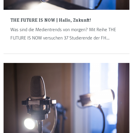
THE FUTURE IS NOW | Hallo, Zukunft!
Was sind die Medientrends von morgen? Mit Reihe THE
FUTURE IS NOW versuchen 37 Studierende der FH
JOANNEUM, eine Antwort auf diese Frage zu finden. Das
Projekt widmet sich digitalen Trends, innovativen
Medienentwicklungen und setzt sich mit der smarten Welt
auseinander. Schreibroboter, Virtual Reality und
sprachgesteuerte Systeme sind auf dem Vormarsch: THE
FUTURE IS NOW – jeden Montag auf den Punkt gebracht.
Folge 2: Hallo, Zukunft! Wie sprachgesteuerte
Assistenzsysteme die Medienwelt verändern.