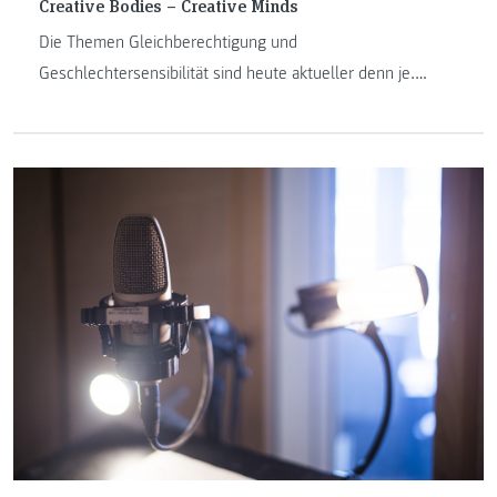
Creative Bodies – Creative Minds
Die Themen Gleichberechtigung und
Geschlechtersensibilität sind heute aktueller denn je.
„Creative Bodies - Creative Minds“, eine wissenschaftliche
Konferenz an der Uni Graz, geht das Thema interdisziplinär
an und öffnet damit Denkräume für kreative Lösungen
abseits des Alltäglichen. Studierende des Instituts
Journalismus und Public Relations twittern live über die
Konferenz und zeigen in ihrem eigenen Konferenzbeitrag
ein unterhaltsames und informatives Video zum Thema.