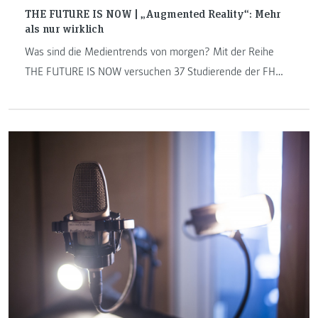
THE FUTURE IS NOW | „Augmented Reality“: Mehr
als nur wirklich
Was sind die Medientrends von morgen? Mit der Reihe
THE FUTURE IS NOW versuchen 37 Studierende der FH
JOANNEUM, eine Antwort auf diese Frage zu finden. Das
Projekt widmet sich digitalen Trends, innovativen
Medienentwicklungen und setzt sich mit der smarten Welt
auseinander. Schreibroboter, Virtual Reality und
sprachgesteuerte Systeme sind auf dem Vormarsch: THE
FUTURE IS NOW – jeden Montag auf den Punkt gebracht.
Folge 4 dreht sich um spannende Augmented Reality-
Anwendungen in Journalismus und Marketing.