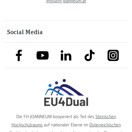
info@fh-joanneum.at
Social Media
link to facebook
link to tiktok
link to
link to linkedin
link to youtube
Die FH JOANNEUM kooperiert als Teil des
Steirischen
Hochschulraums
auf nationaler Ebene im
Österreichischen