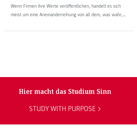
Wenn Firmen ihre Werte veröffentlichen, handelt es sich
meist um eine Aneinanderreihung von all dem, was wahr,
gut und schön ist. Grund genug, um sich zu fragen: Was
bedeutet es, wenn wir uns zu Kreativität, Innovation,
Integrität und Nachhaltigkeit verpflichtet fühlen?
Hier macht das Studium Sinn
STUDY WITH PURPOSE