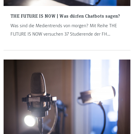
THE FUTURE IS NOW | Was dürfen Chatbots sagen?
Was sind die Medientrends von morgen? Mit Reihe THE
FUTURE IS NOW versuchen 37 Studierende der FH
JOANNEUM, eine Antwort auf diese Frage zu finden. Das
Projekt widmet sich digitalen Trends, innovativen
Medienentwicklungen und setzt sich mit der smarten Welt
auseinander. Schreibroboter, Virtual Reality und
sprachgesteuerte Systeme sind auf dem Vormarsch: THE
FUTURE IS NOW – jeden Montag auf den Punkt gebracht.
Folge 3: Servus, ich bin der WienBot. Chatbots an der
Schnittstelle zwischen Kommunikation und Ethik.