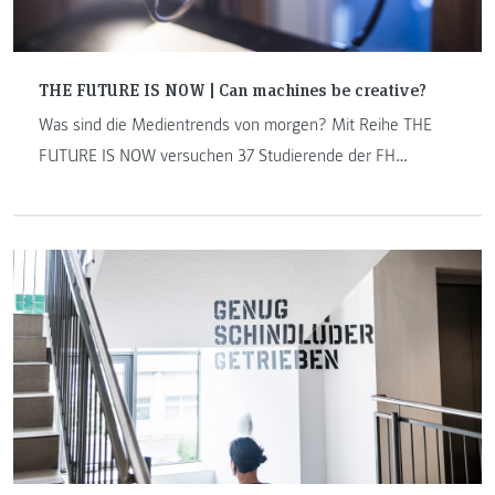
THE FUTURE IS NOW | Can machines be creative?
Was sind die Medientrends von morgen? Mit Reihe THE
FUTURE IS NOW versuchen 37 Studierende der FH
JOANNEUM, eine Antwort auf diese Frage zu finden. Das
Projekt widmet sich digitalen Trends, innovativen
Medienentwicklungen und setzt sich mit der smarten Welt
auseinander. Schreibroboter, Virtual Reality und
sprachgesteuerte Systeme sind auf dem Vormarsch: THE
FUTURE IS NOW – jeden Montag auf den Punkt gebracht.
Folge 1: Can Machines Be Creative?