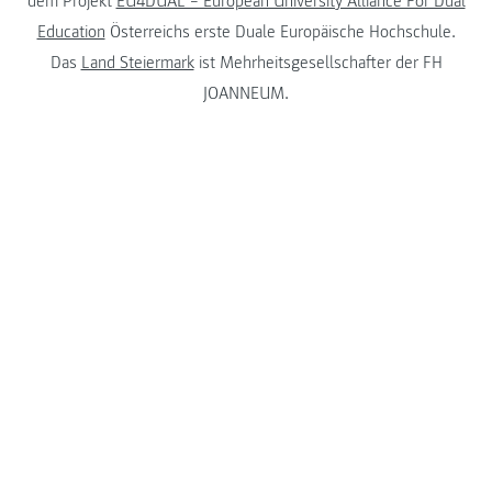
dem Projekt
EU4DUAL – European University Alliance For Dual
Education
Österreichs erste Duale Europäische Hochschule.
Das
Land Steiermark
ist Mehrheitsgesellschafter der FH
JOANNEUM.