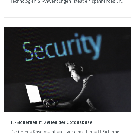
Technologien & -Anwendungen“ stellt ein spannendes und
aktuelles Thema aus der Lehrveranstaltung
Datenschutzrecht des Masterstudiums „IT-Recht und
Management“ vor. Sie erzählt in ihrem Beitrag über das
Urteil des EuGH vom 16. Juli 2020, wobei sie sich
insbesondere auf den Aspekt des Seekabels fokussiert.
IT-Sicherheit in Zeiten der Coronakrise
Die Corona Krise macht auch vor dem Thema IT-Sicherheit