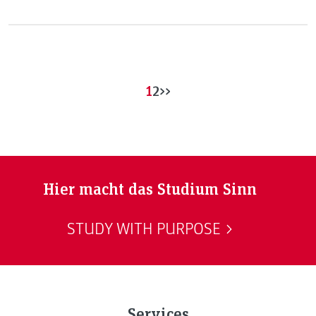
JOANNEUM bereitet Studierende in Theorie und Praxis auf
eine Karriere in der internationalen Wirtschaftswelt vor.
1
2
>>
Hier macht das Studium Sinn
STUDY WITH PURPOSE
Services