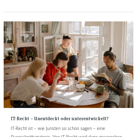
warm temperiert zum Verweilen und endlich Zeit die
Weihnachtseinkäufe zu tätigen. Dieses Jahr vermutlich eher
von zu Hause aus mit Spotify Playlist und Onlineshopping
im Jogginganzug, wo es sonst doch sehr viele
Österreichinnen und Österreicher in die Einkaufszentren
ihrer Nähe zieht.
IT-Recht – Unentdeckt oder unterentwickelt?
IT-Recht ist – wie Juristen so schön sagen – eine
Querschnittsmaterie. Von IT-Recht wird dann gesprochen,