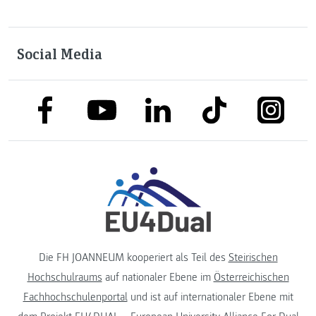
Social Media
link to facebook
link to tiktok
link to
link to linkedin
link to youtube
Die FH JOANNEUM kooperiert als Teil des
Steirischen
Hochschulraums
auf nationaler Ebene im
Österreichischen
Fachhochschulenportal
und ist auf internationaler Ebene mit