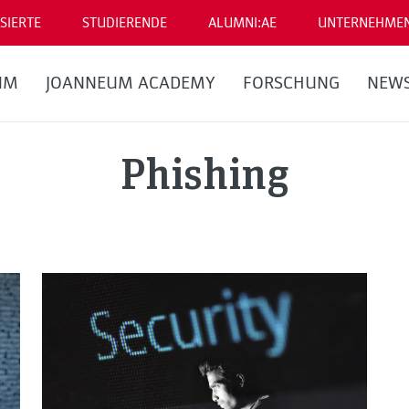
SIERTE
STUDIERENDE
ALUMNI:AE
UNTERNEHME
UM
JOANNEUM ACADEMY
FORSCHUNG
NEW
Phishing