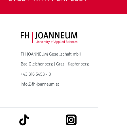
FH JOANNEUM Logo
FH JOANNEUM Gesellschaft mbH
Bad Gleichenberg
|
Graz
|
Kapfenberg
+43 316 5453 - 0
info@fh-joanneum.at
link to tiktok
link to instagram
kedin