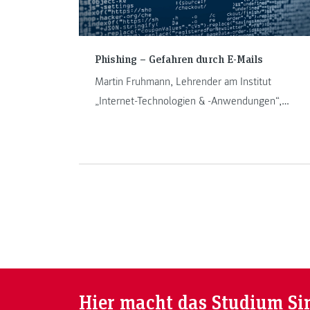
Phishing – Gefahren durch E-Mails
Martin Fruhmann, Lehrender am Institut
„Internet-Technologien & -Anwendungen“,
erklärt in diesem Blogbeitrag, wie ein Phishing-
Angriff aussehen kann und wie sich Personen
und Unternehmen davor schützen können.
Phishing-Mails und deren Auswirkungen sind
auch Teil des Masterstudienganges „IT & Mobile
Security“.
Hier macht das Studium Si