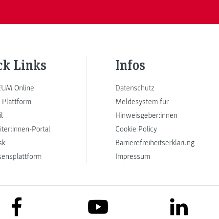
ck Links
Infos
UM Online
Datenschutz
 Plattform
Meldesystem für
l
Hinweisgeber:innen
iter:innen-Portal
Cookie Policy
sk
Barrierefreiheitserklärung
sensplattform
Impressum
link to facebook
link to lin
link to youtube