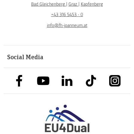
Bad Gleichenberg
|
Graz
|
Kapfenberg
+43 316 5453 - 0
info@fh-joanneum.at
Social Media
link to facebook
link to tiktok
link to
link to linkedin
link to youtube