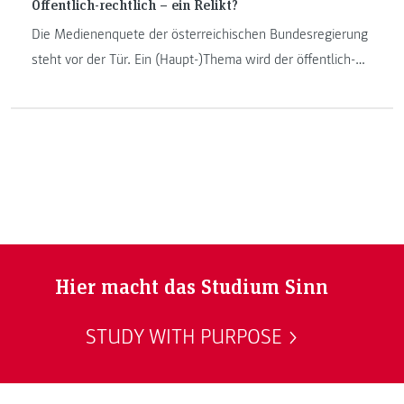
Öffentlich-rechtlich – ein Relikt?
Die Medienenquete der österreichischen Bundesregierung
steht vor der Tür. Ein (Haupt-)Thema wird der öffentlich-
rechtliche Rundfunk sein. Für Heinz M. Fischer, Leiter
unseres Instituts Journalismus und Public Relations, ist der
öffentlich-rechtliche Rundfunk, trotz Problemen, eine Säule
der Demokratie.
Hier macht das Studium Sinn
STUDY WITH PURPOSE