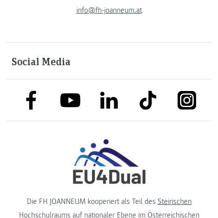
info@fh-joanneum.at
Social Media
link to facebook
link to tiktok
link to
link to linkedin
link to youtube
Die FH JOANNEUM kooperiert als Teil des
Steirischen
Hochschulraums
auf nationaler Ebene im
Österreichischen