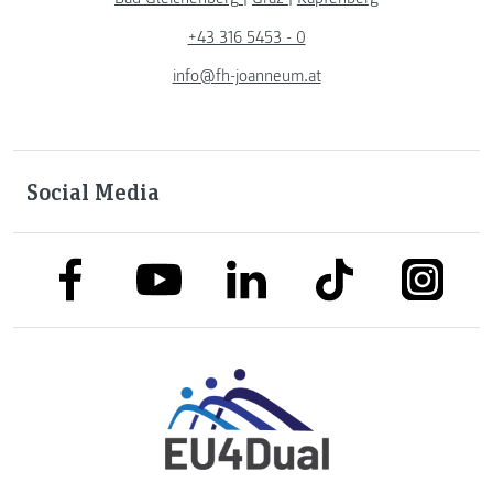
+43 316 5453 - 0
info@fh-joanneum.at
Social Media
link to facebook
link to tiktok
link to
link to linkedin
link to youtube