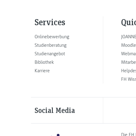
Services
Qui
Onlinebewerbung
JOANNE
Studienberatung
Moodle
Studienangebot
Webmai
Bibliothek
Mitarbe
Karriere
Helpde
FH Wis
Social Media
Die FH 