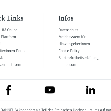
ck Links
Infos
UM Online
Datenschutz
 Plattform
Meldesystem für
l
Hinweisgeber:innen
iter:innen-Portal
Cookie Policy
sk
Barrierefreiheitserklärung
sensplattform
Impressum
link to facebook
link to lin
link to youtube
JOANNEUM kooperiert als Teil des
Steirischen Hochschulraums
auf na