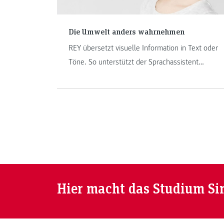
Die Umwelt anders wahrnehmen
REY übersetzt visuelle Information in Text oder
Töne. So unterstützt der Sprachassistent
beispielsweise Personen mit
Seheinschränkungen, ihre Umwelt besser
wahrzunehmen. Die Designerin Clara Fessler,
Absolventin von „Industrial Design“ der FH
JOANNEUM, berichtet, was es mit dem Projekt
auf sich hat.
Hier macht das Studium Si