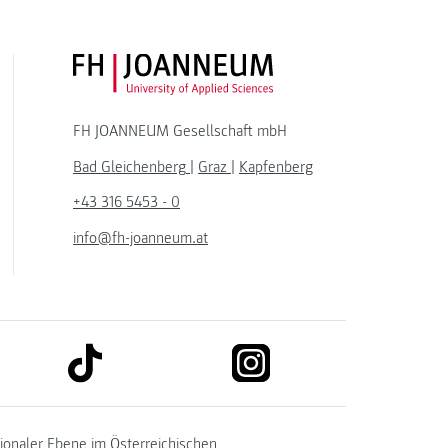
FH JOANNEUM Logo
FH JOANNEUM Gesellschaft mbH
Bad Gleichenberg
|
Graz
|
Kapfenberg
+43 316 5453 - 0
info@fh-joanneum.at
link to tiktok
link to instagram
kedin
tionaler Ebene im
Österreichischen