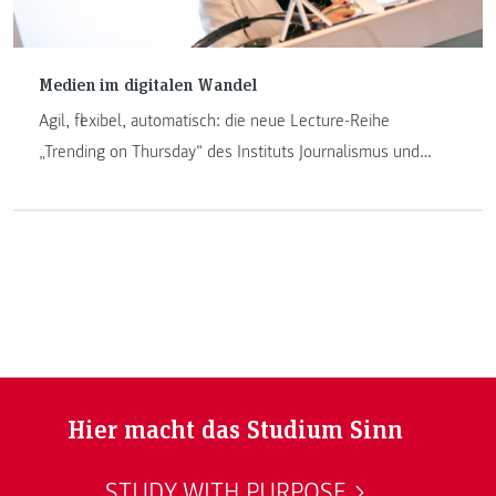
Medien im digitalen Wandel
Agil, flexibel, automatisch: die neue Lecture-Reihe
„Trending on Thursday“ des Instituts Journalismus und
Public Relations an der FH JOANNEUM stellt die neuen
Anforderungen des digitalen Zeitalters ins
Scheinwerferlicht. Zum Auftakt zeigt Nadine Rigele vom
APA-medialab vor, wie Medienunternehmen den Schritt ins
digitale Zeitalter bewältigen können.
Hier macht das Studium Sinn
STUDY WITH PURPOSE