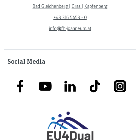
Bad Gleichenberg
|
Graz
|
Kapfenberg
+43 316 5453 - 0
info@fh-joanneum.at
Social Media
link to facebook
link to tiktok
link to
link to linkedin
link to youtube