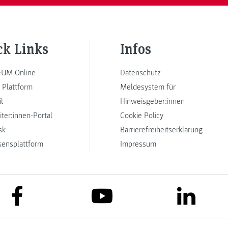
ck Links
Infos
UM Online
Datenschutz
 Plattform
Meldesystem für
l
Hinweisgeber:innen
iter:innen-Portal
Cookie Policy
sk
Barrierefreiheitserklärung
sensplattform
Impressum
link to facebook
link to lin
link to youtube