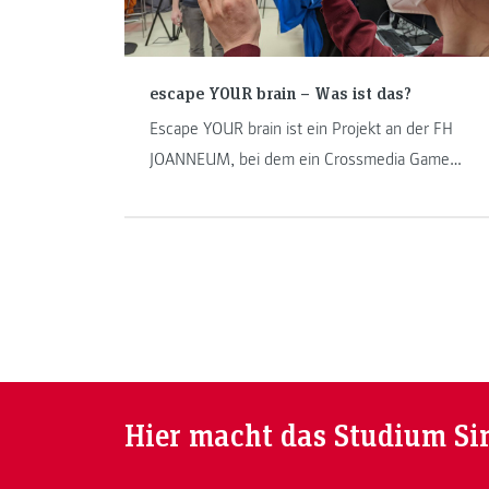
escape YOUR brain – Was ist das?
Escape YOUR brain ist ein Projekt an der FH
JOANNEUM, bei dem ein Crossmedia Game
entwickelt wird. In dem Spiel geht es darum,
einen Patienten mit Schädelhirntrauma zu
helfen.
Hier macht das Studium Si