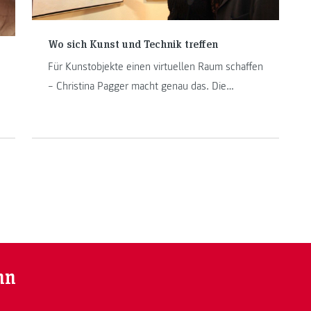
Wo sich Kunst und Technik treffen
Für Kunstobjekte einen virtuellen Raum schaffen
– Christina Pagger macht genau das. Die
„Internettechnik“-Studentin beschäftigte sich im
Rahmen einer Ausstellung von Franz Krammer
mit 3D-Modellierung und Programmierung. Ihre
Arbeit ist noch bis 20. November 2016 im
KUlturZentrum Kapfenberg zu sehen. Im
Interview spricht sie über das Projekt,
Herausforderungen und erklärt warum sie eine
Renderfarm braucht.
nn