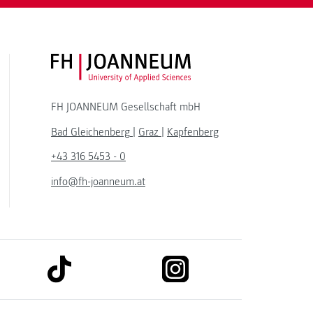
FH JOANNEUM Logo
FH JOANNEUM Gesellschaft mbH
Bad Gleichenberg
|
Graz
|
Kapfenberg
+43 316 5453 - 0
info@fh-joanneum.at
link to tiktok
link to instagram
kedin