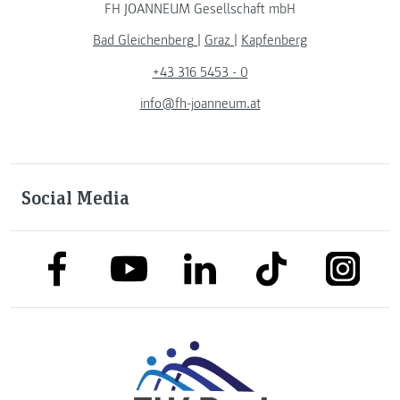
FH JOANNEUM Gesellschaft mbH
Bad Gleichenberg
|
Graz
|
Kapfenberg
+43 316 5453 - 0
info@fh-joanneum.at
Social Media
link to facebook
link to tiktok
link to
link to linkedin
link to youtube