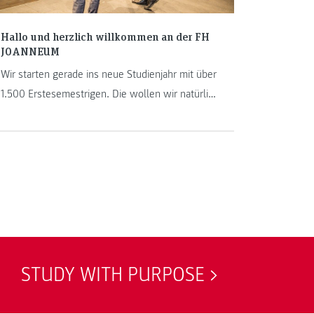
Hallo und herzlich willkommen an der FH
JOANNEUM
Wir starten gerade ins neue Studienjahr mit über
1.500 Erstesemestrigen. Die wollen wir natürlich
alle gebührend begrüßen, an unseren Welcome
Days in Kapfenberg, Bad Gleichenberg und Graz.
Bei dieser Gelegenheit haben wir sechs von
ihnen befragt, wie man sich in der ersten Woche
bei uns fühlt.
STUDY WITH PURPOSE