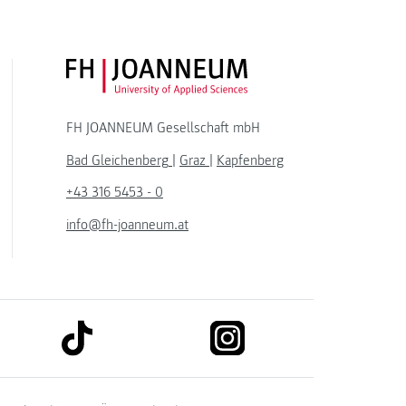
FH JOANNEUM Logo
FH JOANNEUM Gesellschaft mbH
Bad Gleichenberg
|
Graz
|
Kapfenberg
+43 316 5453 - 0
info@fh-joanneum.at
link to tiktok
link to instagram
kedin