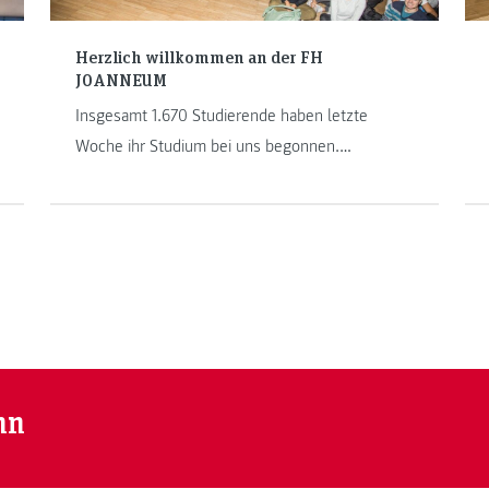
Herzlich willkommen an der FH
JOANNEUM
Insgesamt 1.670 Studierende haben letzte
Woche ihr Studium bei uns begonnen.
Traditionsgemäß wurden sie alle in Bad
Gleichenberg, Graz und Kapfenberg von Rektor
Karl Peter Pfeiffer beim "Rector's Welcome"
begrüßt. Und so sah das aus:
nn