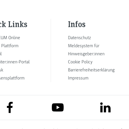
ck Links
Infos
UM Online
Datenschutz
 Plattform
Meldesystem für
l
Hinweisgeber:innen
iter:innen-Portal
Cookie Policy
sk
Barrierefreiheitserklärung
sensplattform
Impressum
link to facebook
link to lin
link to youtube