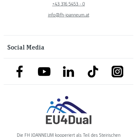
+43 316 5453 - 0
info@fh-joanneum.at
Social Media
link to facebook
link to tiktok
link to
link to linkedin
link to youtube
Die FH JOANNEUM kooperiert als Teil des
Steirischen