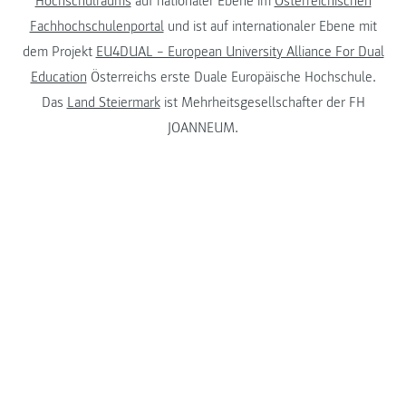
Hochschulraums
auf nationaler Ebene im
Österreichischen
Fachhochschulenportal
und ist auf internationaler Ebene mit
dem Projekt
EU4DUAL – European University Alliance For Dual
Education
Österreichs erste Duale Europäische Hochschule.
Das
Land Steiermark
ist Mehrheitsgesellschafter der FH
JOANNEUM.