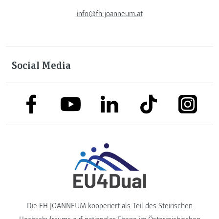
info@fh-joanneum.at
Social Media
link to facebook
link to tiktok
link to
link to linkedin
link to youtube
Die FH JOANNEUM kooperiert als Teil des
Steirischen