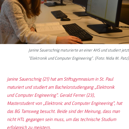
Janine Sauerschnig maturierte an einer AHS und studiert jetzt
"Elektronik und Computer Engineering". (Foto: Nidia M. Patz)
Janine Sauerschnig (21) hat am Stiftsgymnasium in St. Paul
maturiert und studiert am Bachelorstudiengang „Elektronik
und Computer Engineering“. Gerald Ferner (23),
Masterstudent von „Elektronic and Computer Engineering“, hat
das BG Tamsweg besucht. Beide sind der Meinung, dass man
nicht HTL gegangen sein muss, um das technische Studium
erfolgreich zu meistern.