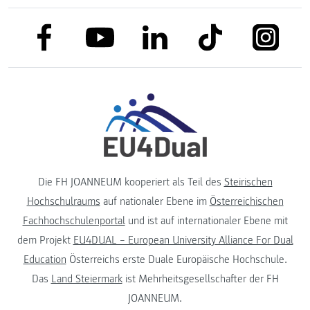
link to facebook
link to tiktok
link to
link to linkedin
link to youtube
Die FH JOANNEUM kooperiert als Teil des
Steirischen
Hochschulraums
auf nationaler Ebene im
Österreichischen
Fachhochschulenportal
und ist auf internationaler Ebene mit
dem Projekt
EU4DUAL – European University Alliance For Dual
Education
Österreichs erste Duale Europäische Hochschule.
Das
Land Steiermark
ist Mehrheitsgesellschafter der FH
JOANNEUM.