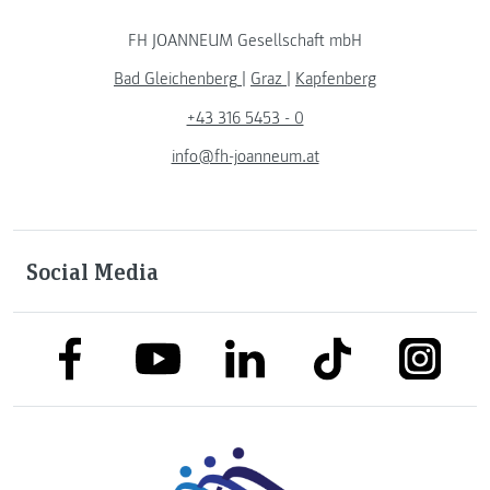
FH JOANNEUM Gesellschaft mbH
Bad Gleichenberg
|
Graz
|
Kapfenberg
+43 316 5453 - 0
info@fh-joanneum.at
Social Media
link to facebook
link to tiktok
link to
link to linkedin
link to youtube